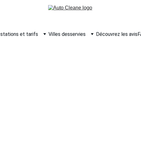
stations et tarifs
Villes desservies
Découvrez les avis
F
e Avion Lille (59) – E
ue Professionnel sur 
Entreprise
n à Lille, dans le Nord (59)
 ? Faites appel à notre équipe spécia
tre hangar. Nous intervenons sur tous types d’aéronefs : jets priv
nettoyage des ailes, la désinfection cabine, la rénovation selleri