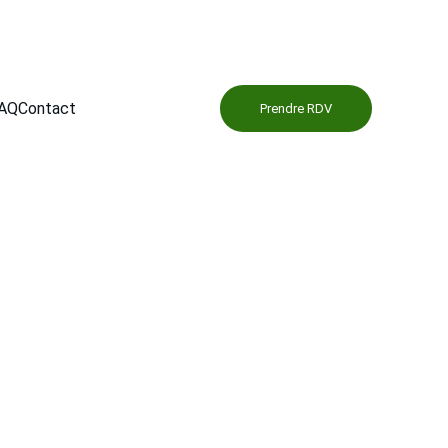
AQ
Contact
Prendre RDV
ntretien 
Site ou en 
lisée pour l’entretien intérieur et extérieur de 
és, avions d’affaires, hélicoptères, ULM...Nos 
e, ainsi que le traitement des surfaces vitrées 