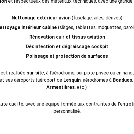
tion
 et respectueux des matériaux techniques, avec une grande r
Nettoyage extérieur avion
 (fuselage, ailes, dérives)
ettoyage intérieur cabine
 (sièges, tablettes, moquettes, paroi
Rénovation cuir et tissus aviation
Désinfection et dégraissage cockpit
Polissage et protection de surfaces
est réalisée 
sur site
, à l’aérodrome, sur piste privée ou en hang
 et ses aéroports (aéroport de 
Lesquin
, aérodromes à 
Bondues
,
Armentières
, etc.).
aute qualité, avec une équipe formée aux contraintes de l’entret
personnalisé.