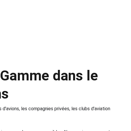
in, Ronchin, Faches-Thumesnil, Wattignies, La 
 votre devis gratuit et immédiat.
 Gamme dans le 
ns
 d’avions, les compagnies privées, les clubs d’aviation 