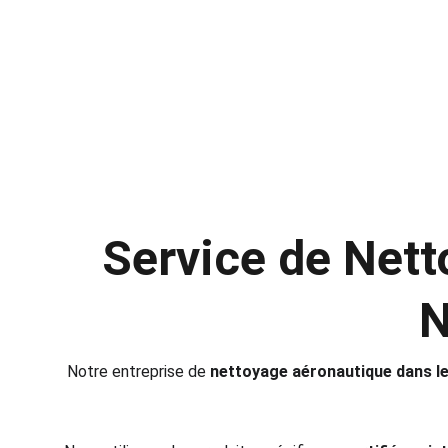
et des cockpits.Nous couvrons Lille et toute 
Contactez-nous au 06 62 29 89 24
Service de Net
N
Notre entreprise de 
nettoyage aéronautique dans l