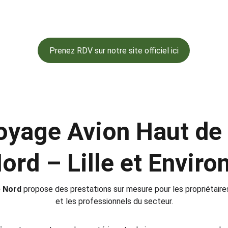
la métropole : Marcq-en-Barœul, Villeneuve-d’Ascq, Lesquin, Secl
Madeleine, Croix, Tourcoing, Roubaix, etc.
Prenez RDV sur notre site officiel ici
 ou envoyez vos photos par message ou e-mail pour recevoir
toyage Avion Haut de
ord – Lille et Enviro
e Nord
 propose des prestations sur mesure pour les propriétaires
et les professionnels du secteur.