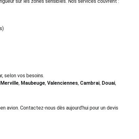
igueur sur les zones sensibles. Nos services couvrent :
s)
ar, selon vos besoins.
 
Merville
, 
Maubeuge
, 
Valenciennes
, 
Cambrai
, 
Douai
, 
ien avion. Contactez-nous dès aujourd’hui pour un devis 